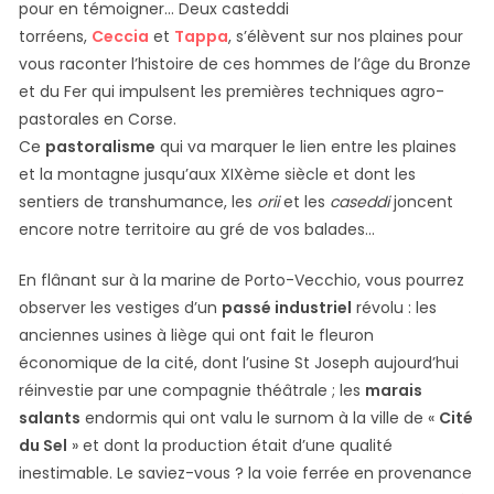
pour en témoigner… Deux casteddi
torréens,
Ceccia
et
Tappa
, s’élèvent sur nos plaines pour
vous raconter l’histoire de ces hommes de l’âge du Bronze
et du Fer qui impulsent les premières techniques agro-
pastorales en Corse.
Ce
pastoralisme
qui va marquer le lien entre les plaines
et la montagne jusqu’aux XIXème siècle et dont les
sentiers de transhumance, les
orii
et les
caseddi
joncent
encore notre territoire au gré de vos balades…
En flânant sur à la marine de Porto-Vecchio, vous pourrez
observer les vestiges d’un
passé industriel
révolu : les
anciennes usines à liège qui ont fait le fleuron
économique de la cité, dont l’usine St Joseph aujourd’hui
réinvestie par une compagnie théâtrale ; les
marais
salants
endormis qui ont valu le surnom à la ville de «
Cité
du Sel
» et dont la production était d’une qualité
inestimable. Le saviez-vous ? la voie ferrée en provenance