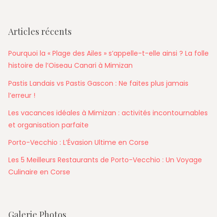
–
édition
2024
Articles récents
Pourquoi la « Plage des Ailes » s’appelle-t-elle ainsi ? La folle
histoire de l’Oiseau Canari à Mimizan
Pastis Landais vs Pastis Gascon : Ne faites plus jamais
l’erreur !
Les vacances idéales à Mimizan : activités incontournables
et organisation parfaite
Porto-Vecchio : L’Évasion Ultime en Corse
Les 5 Meilleurs Restaurants de Porto-Vecchio : Un Voyage
Culinaire en Corse
Galerie Photos