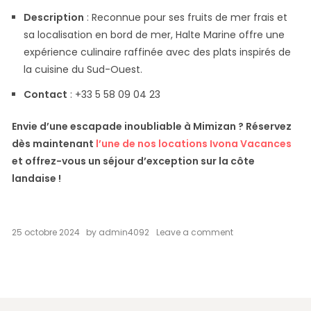
Description
: Reconnue pour ses fruits de mer frais et
sa localisation en bord de mer, Halte Marine offre une
expérience culinaire raffinée avec des plats inspirés de
la cuisine du Sud-Ouest.
Contact
: +33 5 58 09 04 23
Envie d’une escapade inoubliable à Mimizan ? Réservez
dès maintenant
l’une de nos locations Ivona Vacances
et offrez-vous un séjour d’exception sur la côte
landaise !
on
25 octobre 2024
by
admin4092
Leave a comment
Les
5
meilleurs
restaurant
de
Mimizan