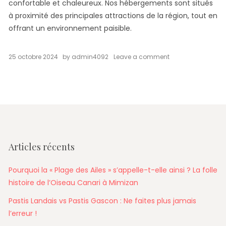
confortable et chaleureux. Nos hébergements sont situés
à proximité des principales attractions de la région, tout en
offrant un environnement paisible.
on
25 octobre 2024
by
admin4092
Leave a comment
Que
Faire
à
Mimizan
?
Votre
Programme
pour
7
Articles récents
Jours
de
Découverte
Pourquoi la « Plage des Ailes » s’appelle-t-elle ainsi ? La folle
et
histoire de l’Oiseau Canari à Mimizan
de
Détente
Pastis Landais vs Pastis Gascon : Ne faites plus jamais
l’erreur !