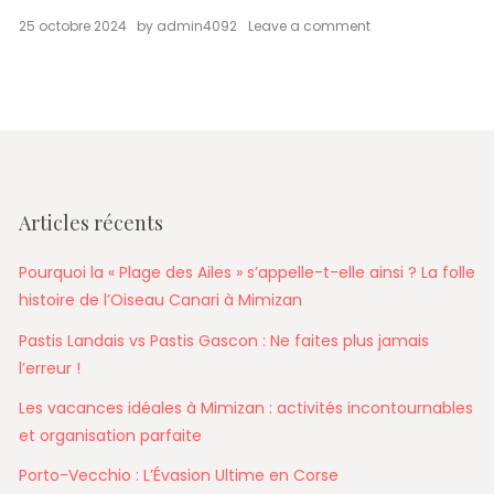
on
25 octobre 2024
by
admin4092
Leave a comment
Week-
End
à
Mimizan
:
Le
Guide
Complet
pour
Articles récents
2
Jours
de
Pourquoi la « Plage des Ailes » s’appelle-t-elle ainsi ? La folle
Découverte
histoire de l’Oiseau Canari à Mimizan
et
de
Pastis Landais vs Pastis Gascon : Ne faites plus jamais
Détente
l’erreur !
Les vacances idéales à Mimizan : activités incontournables
et organisation parfaite
Porto-Vecchio : L’Évasion Ultime en Corse