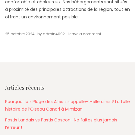
confortable et chaleureux. Nos hébergements sont situés
à proximité des principales attractions de la région, tout en
offrant un environnement paisible.
on
25 octobre 2024
by
admin4092
Leave a comment
Que
Faire
à
Mimizan
?
Votre
Programme
pour
7
Articles récents
Jours
de
Découverte
Pourquoi la « Plage des Ailes » s’appelle-t-elle ainsi ? La folle
et
histoire de l’Oiseau Canari à Mimizan
de
Détente
Pastis Landais vs Pastis Gascon : Ne faites plus jamais
l’erreur !