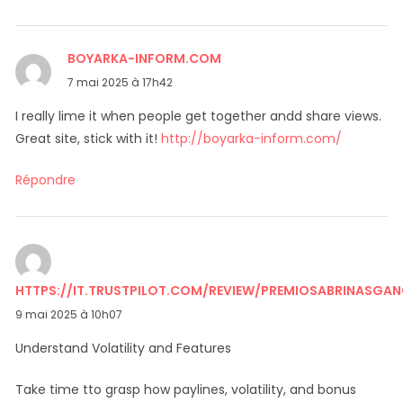
BOYARKA-INFORM.COM
dit :
7 mai 2025 à 17h42
I really lime it when people get together andd share views.
Great site, stick with it!
http://boyarka-inform.com/
Répondre
HTTPS://IT.TRUSTPILOT.COM/REVIEW/PREMIOSABRINASGAN
dit :
9 mai 2025 à 10h07
Understand Volatility and Features
Take time tto grasp how paylines, volatility, and bonus