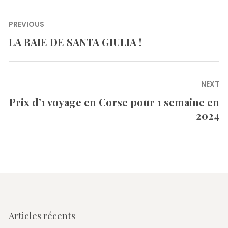
Navigation
PREVIOUS
de
LA BAIE DE SANTA GIULIA !
Previous
l’article
post:
NEXT
Prix d’1 voyage en Corse pour 1 semaine en
Next
2024
post:
Articles récents